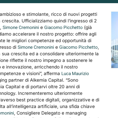
mbizioso e stimolante, ricco di nuovi progetti
rescita. Ufficializziamo quindi l’ingresso di 2
Simone Cremonini
Giacomo Picchetto
a,
e
(già
diamo accelerare il nostro progetto: offrire agli
pate le migliori competenze ed opportunità di
Simone Cremonini
Giacomo Picchetto
gresso di
e
,
 sua crescita ed a consolidare ulteriormente la
ne riflette il nostro impegno a sostenere le
o e innovazione, arricchendo il nostro
Luca Maurizio
mpetenze e visioni”, afferma
ng partner di Alkemia Capital. “Sono
a Capital e di portarvi oltre 20 anni di
chnology. Incrementeremo ulteriormente
raverso best practice digitali, organizzative e di
a all’intelligenza artificiale, una sfida chiave
emonini
, Consigliere Delegato e managing