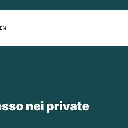
EN
esso nei private