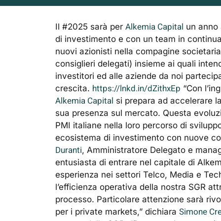
Alkemia Capital
Il #2025 sarà per
un anno a
di investimento e con un team in continua c
nuovi azionisti nella compagine societari
consiglieri delegati) insieme ai quali inten
investitori ed alle aziende da noi parteci
https://lnkd.in/dZithxEp
crescita.
“Con l’in
Alkemia Capital
si prepara ad accelerare la
sua presenza sul mercato. Questa evoluzio
PMI italiane nella loro percorso di svilupp
ecosistema di investimento con nuove co
Duranti
, Amministratore Delegato e managi
entusiasta di entrare nel capitale di Alkemi
esperienza nei settori Telco, Media e Te
l’efficienza operativa della nostra SGR att
processo. Particolare attenzione sarà rivolt
Simone Cr
per i private markets,” dichiara