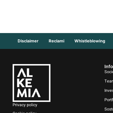
Disclaimer
Reclami
Whistleblowing
Inf
Soci
Tea
Inve
Port
Privacy policy
Sost