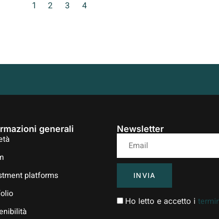
2
3
4
1
ormazioni generali
Newsletter
età
m
stment platforms
INVIA
folio
termin
Ho letto e accetto i
enibilità