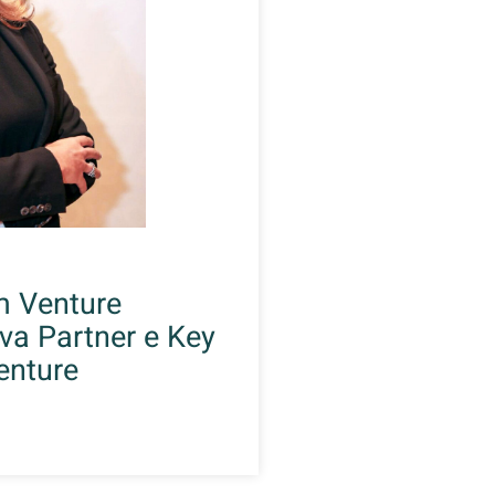
am Venture
ova Partner e Key
enture