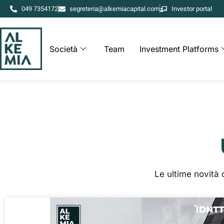
049 7354172
segreteria@alkemiacapital.com
Investor portal
Società
Team
Investment Platforms
Le ultime novità d