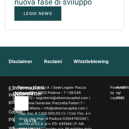
nuova fase di sviluppo
LEGGI NEWS
Disclaimer
Reclami
Whistleblowing
Informazioni
Alkemia SGR S.p.A. \ Sede Legale: Piazza
Powered
ALKEMI
generali
Newsletter
Cavour 4 – 35122 Padova – T +39 049
by
sgr
Privacy
7354172 – segreteria@alkemiacapital.com \
Laycon
2026
Società
policy
Direzione Generale: Piazzetta Pattari 7 –
20122 Milano – info@alkemiacapital.com \
Team
Cookie
Cap. Soc. € 1.200.000,00 I.V. \ Cod. Fisc. e n.
policy
iscriz. reg. impr. di Padova 03344740240 \
Investment
INVIA
Iscritta al R.E.A. al n. PD-445564 \ P. IVA
platforms
Whistleblowing
03344740240 \ Iscritta al n. 99 dell’Albo delle