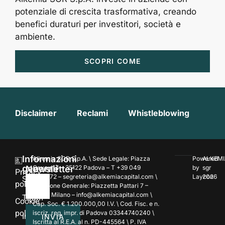
potenziale di crescita trasformativa, creando
benefici duraturi per investitori, società e
ambiente.
SCOPRI COME
Disclaimer
Reclami
Whistleblowing
Informazioni
Alkemia SGR S.p.A. \ Sede Legale: Piazza
Powered
ALKEMI
generali
Newsletter
Cavour 4 – 35122 Padova – T +39 049
by
sgr
Privacy
7354172 – segreteria@alkemiacapital.com \
Laycon
2026
Società
policy
Direzione Generale: Piazzetta Pattari 7 –
20122 Milano – info@alkemiacapital.com \
Team
Cookie
Cap. Soc. € 1.200.000,00 I.V. \ Cod. Fisc. e n.
policy
iscriz. reg. impr. di Padova 03344740240 \
Investment
INVIA
Iscritta al R.E.A. al n. PD-445564 \ P. IVA