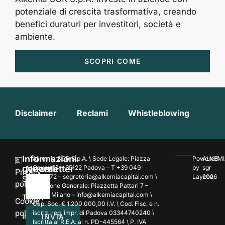
potenziale di crescita trasformativa, creando
benefici duraturi per investitori, società e
ambiente.
SCOPRI COME
Disclaimer
Reclami
Whistleblowing
Informazioni
Alkemia SGR S.p.A. \ Sede Legale: Piazza
Powered
ALKEMI
generali
Newsletter
Cavour 4 – 35122 Padova – T +39 049
by
sgr
Privacy
7354172 – segreteria@alkemiacapital.com \
Laycon
2026
Società
policy
Direzione Generale: Piazzetta Pattari 7 –
20122 Milano – info@alkemiacapital.com \
Team
Cookie
Cap. Soc. € 1.200.000,00 I.V. \ Cod. Fisc. e n.
policy
iscriz. reg. impr. di Padova 03344740240 \
Investment
INVIA
Iscritta al R.E.A. al n. PD-445564 \ P. IVA