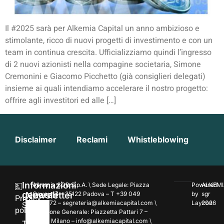
Il #2025 sarà per Alkemia Capital un anno ambizioso e
stimolante, ricco di nuovi progetti di investimento e con un
team in continua crescita. Ufficializziamo quindi l’ingresso
di 2 nuovi azionisti nella compagine societaria, Simone
Cremonini e Giacomo Picchetto (già consiglieri delegati)
insieme ai quali intendiamo accelerare il nostro progetto:
offrire agli investitori ed alle […]
Disclaimer
Reclami
Whistleblowing
Informazioni
Alkemia SGR S.p.A. \ Sede Legale: Piazza
Powered
ALKEMI
generali
Newsletter
Cavour 4 – 35122 Padova – T +39 049
by
sgr
Privacy
7354172 – segreteria@alkemiacapital.com \
Laycon
2026
Società
policy
Direzione Generale: Piazzetta Pattari 7 –
20122 Milano – info@alkemiacapital.com \
Team