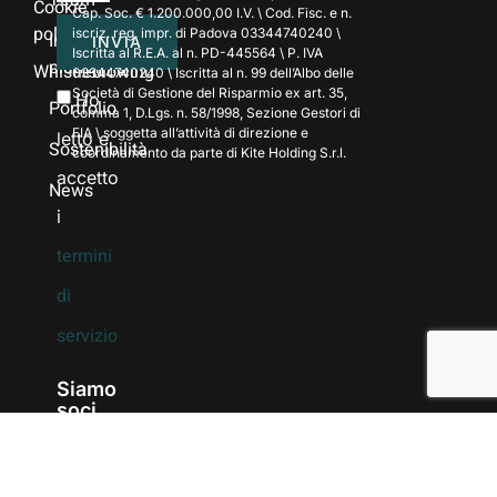
Cookie
Cap. Soc. € 1.200.000,00 I.V. \ Cod. Fisc. e n.
policy
iscriz. reg. impr. di Padova 03344740240 \
Investment
INVIA
Iscritta al R.E.A. al n. PD-445564 \ P. IVA
platforms
Whistleblowing
03344740240 \ Iscritta al n. 99 dell’Albo delle
Società di Gestione del Risparmio ex art. 35,
Ho
Portfolio
comma 1, D.Lgs. n. 58/1998, Sezione Gestori di
FIA \ soggetta all’attività di direzione e
letto e
Sostenibilità
coordinamento da parte di Kite Holding S.r.l.
accetto
News
i
termini
di
servizio
Siamo
soci
di