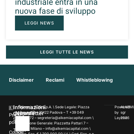
industriale entra in una
nuova fase di sviluppo
LEGGI NEWS
LEGGI TUTTE LE NEWS
Disclaimer
Reclami
Whistleblowing
Informazioni
Alkemia SGR S.p.A. \ Sede Legale: Piazza
Powered
ALKEMI
generali
Newsletter
Cavour 4 – 35122 Padova – T +39 049
by
sgr
Privacy
7354172 – segreteria@alkemiacapital.com \
Laycon
2026
Società
policy
Direzione Generale: Piazzetta Pattari 7 –
20122 Milano – info@alkemiacapital.com \
Team
Cookie
Cap. Soc. € 1.200.000,00 I.V. \ Cod. Fisc. e n.