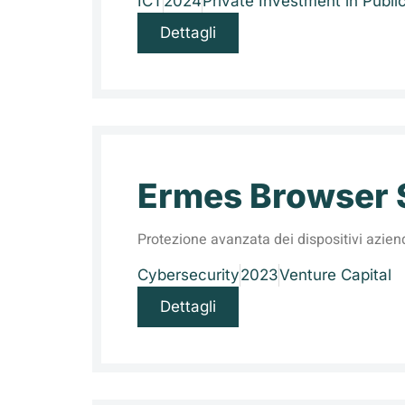
ICT
2024
Private Investment in Publi
Dettagli
Ermes Browser 
Protezione avanzata dei dispositivi azien
Cybersecurity
2023
Venture Capital
Dettagli