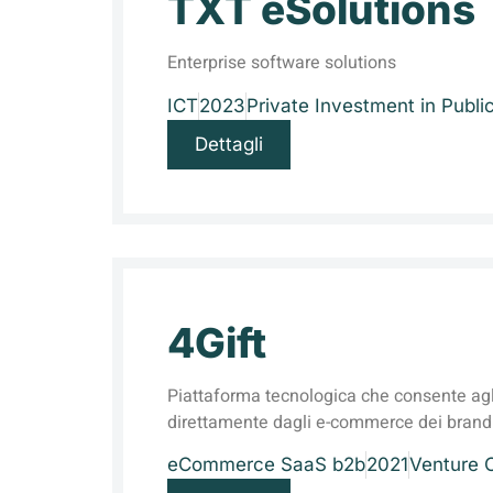
TXT eSolutions
Enterprise software solutions
ICT
2023
Private Investment in Publi
Dettagli
4Gift
Piattaforma tecnologica che consente agli
direttamente dagli e-commerce dei brand
eCommerce SaaS b2b
2021
Venture C