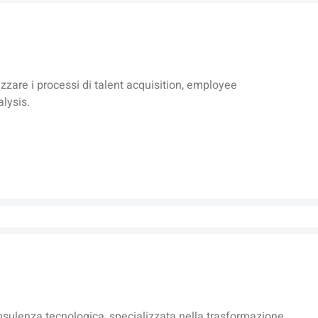
izzare i processi di talent acquisition, employee
lysis.
onsulenza tecnologica, specializzata nella trasformazione