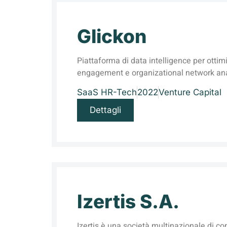
Glickon
Piattaforma di data intelligence per ottim
engagement e organizational network ana
SaaS HR-Tech
2022
Venture Capital
Dettagli
Izertis S.A.
Izertis è una società multinazionale di c