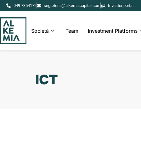
049 7354172
segreteria@alkemiacapital.com
Investor portal
Società
Team
Investment Platforms
ICT